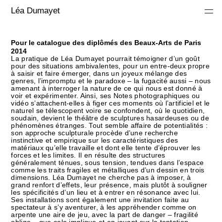
Léa Dumayet
Pour le catalogue des diplômés des Beaux-Arts de Paris
2014
La pratique de Léa Dumayet pourrait témoigner d’un goût
pour des situations ambivalentes, pour un entre-deux propre
à saisir et faire émerger, dans un joyeux mélange des
genres, l’impromptu et le paradoxe – la fugacité aussi – nous
amenant à interroger la nature de ce qui nous est donné à
voir et expérimenter. Ainsi, ses Notes photographiques ou
vidéo s’attachent-elles à figer ces moments où l’artificiel et le
naturel se télescopent voire se confondent, où le quotidien,
soudain, devient le théâtre de sculptures hasardeuses ou de
phénomènes étranges. Tout semble affaire de potentialités :
son approche sculpturale procède d’une recherche
instinctive et empirique sur les caractéristiques des
matériaux qu’elle travaille et dont elle tente d’éprouver les
forces et les limites. Il en résulte des structures
généralement ténues, sous tension, tendues dans l’espace
comme les traits fragiles et métalliques d’un dessin en trois
dimensions. Léa Dumayet ne cherche pas à imposer, à
grand renfort d’effets, leur présence, mais plutôt à souligner
les spécificités d’un lieu et à entrer en résonance avec lui.
Ses installations sont également une invitation faite au
spectateur à s’y aventurer, à les appréhender comme on
arpente une aire de jeu, avec la part de danger – fragilité