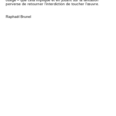
oblige – que cela implique et en jouant sur la tentation
perverse de retourner l’interdiction de toucher l’œuvre.
Raphaël Brunel