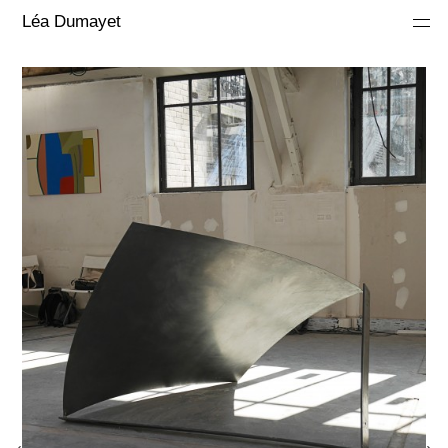
Léa Dumayet
›
›