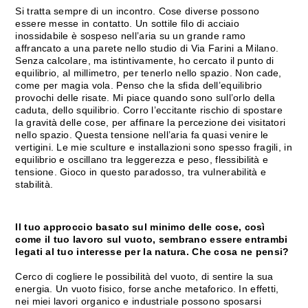
Si tratta sempre di un incontro. Cose diverse possono
essere messe in contatto. Un sottile filo di acciaio
inossidabile è sospeso nell’aria su un grande ramo
affrancato a una parete nello studio di Via Farini a Milano.
Senza calcolare, ma istintivamente, ho cercato il punto di
equilibrio, al millimetro, per tenerlo nello spazio. Non cade,
come per magia vola. Penso che la sfida dell’equilibrio
provochi delle risate. Mi piace quando sono sull’orlo della
caduta, dello squilibrio. Corro l’eccitante rischio di spostare
la gravità delle cose, per affinare la percezione dei visitatori
nello spazio. Questa tensione nell’aria fa quasi venire le
vertigini. Le mie sculture e installazioni sono spesso fragili, in
equilibrio e oscillano tra leggerezza e peso, flessibilità e
tensione. Gioco in questo paradosso, tra vulnerabilità e
stabilità.
Il tuo approccio basato sul minimo delle cose, così
come il tuo lavoro sul vuoto, sembrano essere entrambi
legati al tuo interesse per la natura. Che cosa ne pensi?
Cerco di cogliere le possibilità del vuoto, di sentire la sua
energia. Un vuoto fisico, forse anche metaforico. In effetti,
nei miei lavori organico e industriale possono sposarsi