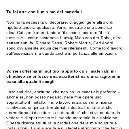
Tu fai arte con il minimo dei materiali.
Non ho la necessità di decorare, di aggiungere altro o di
ripetere ancora qualcosa. Vorrei mostrare una semplice
idea. Ciò che è importante è “il minimo” per dire “il più”
possibile – come sosteneva Ludwig Mies van der Rohe, oltre
settant’anni fa! Richard Serra, Robert Morris, Carl André
sono ovviamente alcuni dei miei riferimenti. Come loro lavoro
sull’essenziale ma dando anche importanza alle emozioni.
Vorrei soffermarmi sul tuo rapporto con i materiali: mi
chiedevo se ci fosse una caratteristica o una ragione in
base alla quale li scegli.
Lasciami dire, anzitutto, che non ho un materiale preferito –
anche se, non posso negarlo, nelle mie opere uso
soprattutto il metallo. Il mio lavoro inizia con una ricerca
istintiva ed empirica di materiali industriali e naturali che
permettono di discutere la natura di ciò che ci viene dato da
vedere e di sperimentare il mondo materiale in cui viviamo.
Questa ricerca struttura la produzione delle mie sculture e
installazioni. La mia scelta è più legata all’incontro che faccio