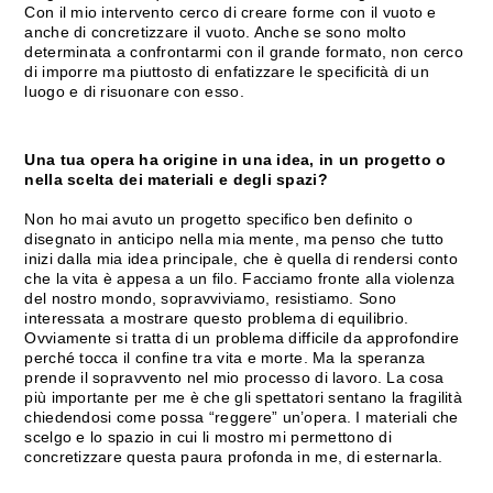
Con il mio intervento cerco di creare forme con il vuoto e
anche di concretizzare il vuoto. Anche se sono molto
determinata a confrontarmi con il grande formato, non cerco
di imporre ma piuttosto di enfatizzare le specificità di un
luogo e di risuonare con esso.
Una tua opera ha origine in una idea, in un progetto o
nella scelta dei materiali e degli spazi?
Non ho mai avuto un progetto specifico ben definito o
disegnato in anticipo nella mia mente, ma penso che tutto
inizi dalla mia idea principale, che è quella di rendersi conto
che la vita è appesa a un filo. Facciamo fronte alla violenza
del nostro mondo, sopravviviamo, resistiamo. Sono
interessata a mostrare questo problema di equilibrio.
Ovviamente si tratta di un problema difficile da approfondire
perché tocca il confine tra vita e morte. Ma la speranza
prende il sopravvento nel mio processo di lavoro. La cosa
più importante per me è che gli spettatori sentano la fragilità
chiedendosi come possa “reggere” un’opera. I materiali che
scelgo e lo spazio in cui li mostro mi permettono di
concretizzare questa paura profonda in me, di esternarla.