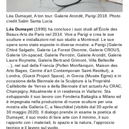
Léa Dumayet, A ton tour. Galerie Arondit, Parigi 2018. Photo
credit Salim Santa Lucia
Léa Dumayet
(1990) ha concluso i suoi studi all’École des
Beaux-Arts de Paris nel 2014. Vive a Parigi e crea le sue
sculture e installazioni nel suo studio a Montreuil. Le sue
opere sono state esposte in diverse mostre: a Parigi (Galerie
Chloé Salgado, Galerie La Forest Divonne, Galerie CROUS,
Galerie Un-spaced, Galerie Perrotin, Galerie Arondit, Galerie
Laure Roynette, Galerie Bertrand Grimont, Villa Belleville
…), nel sud della Francia (Pollen Monflanquin, Maison des
Arts Bages, Centre d’art Contemporain Saint-Restitut), a
Londra, (Guest Project Space), in Grecia (Musée Egine) e in
occasione della Biennale de la Sculpture à la Propriété
Caillebotte de Yerres e della Biennale d’art actuels Au CRAC,
Champigny. Attualmente è in residenza in Viafarini. Sta
sviluppando il suo lavoro con Fonderia Battaglia a Milano ed
è impegnata nella produzione di nuove sculture per una
mostra alla Galleria C, a Neuchâtel (visibile dal 30 aprile al
30 maggio 2020). Il dialogo prende in esame la poetica di
Dumayet, il suo modo di fare arte con il minimo, il suo
rapporto con i materiali, lo spazio e la natura, l’approccio
tecnico e il lavoro sul vuoto.