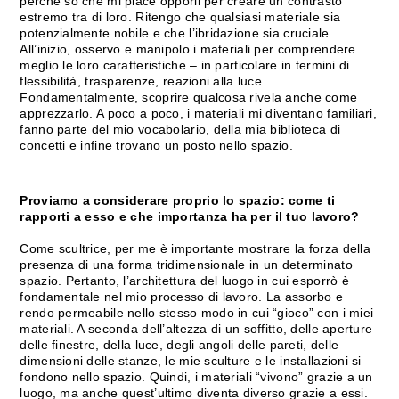
perché so che mi piace opporli per creare un contrasto
estremo tra di loro. Ritengo che qualsiasi materiale sia
potenzialmente nobile e che l’ibridazione sia cruciale.
All’inizio, osservo e manipolo i materiali per comprendere
meglio le loro caratteristiche – in particolare in termini di
flessibilità, trasparenze, reazioni alla luce.
Fondamentalmente, scoprire qualcosa rivela anche come
apprezzarlo. A poco a poco, i materiali mi diventano familiari,
fanno parte del mio vocabolario, della mia biblioteca di
concetti e infine trovano un posto nello spazio.
Proviamo a considerare proprio lo spazio: come ti
rapporti a esso e che importanza ha per il tuo lavoro?
Come scultrice, per me è importante mostrare la forza della
presenza di una forma tridimensionale in un determinato
spazio. Pertanto, l’architettura del luogo in cui esporrò è
fondamentale nel mio processo di lavoro. La assorbo e
rendo permeabile nello stesso modo in cui “gioco” con i miei
materiali. A seconda dell’altezza di un soffitto, delle aperture
delle finestre, della luce, degli angoli delle pareti, delle
dimensioni delle stanze, le mie sculture e le installazioni si
fondono nello spazio. Quindi, i materiali “vivono” grazie a un
luogo, ma anche quest’ultimo diventa diverso grazie a essi.