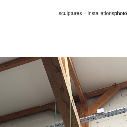
sculptures – installations
photo