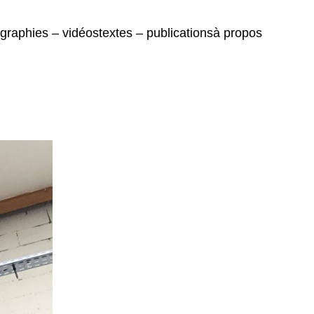
graphies – vidéos
textes – publications
à propos